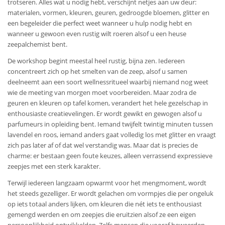
trotseren. Alles wat u nodig hebt, verschijnt netjes aan uw deur:
materialen, vormen, kleuren, geuren, gedroogde bloemen, glitter en
een begeleider die perfect weet wanneer u hulp nodig hebt en
wanneer u gewoon even rustig wilt roeren alsof u een heuse
zeepalchemist bent.
De workshop begint meestal heel rustig, bijna zen. Iedereen
concentreert zich op het smelten van de zeep, alsof u samen
deelneemt aan een soort wellnessritueel waarbij niemand nog weet
wie de meeting van morgen moet voorbereiden. Maar zodra de
geuren en kleuren op tafel komen, verandert het hele gezelschap in
enthousiaste creatievelingen. Er wordt gewikt en gewogen alsof u
parfumeurs in opleiding bent. Iemand twijfelt twintig minuten tussen
lavendel en roos, iemand anders gaat volledig los met glitter en vraagt
zich pas later af of dat wel verstandig was. Maar dat is precies de
charme: er bestaan geen foute keuzes, alleen verrassend expressieve
zeepjes met een sterk karakter.
Terwijl iedereen langzaam opwarmt voor het mengmoment, wordt
het steeds gezelliger. Er wordt gelachen om vormpjes die per ongeluk
op iets totaal anders lijken, om kleuren die nét iets te enthousiast
gemengd werden en om zeepjes die eruitzien alsof ze een eigen