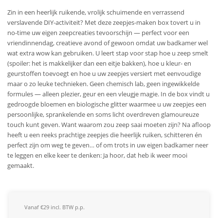
Zin in een heerlijk ruikende, vrolijk schuimende en verrassend
verslavende DIY-activiteit? Met deze zeepjes-maken box tovert u in
no-time uw eigen zeepcreaties tevoorschijn — perfect voor een
vriendinnendag, creatieve avond of gewoon omdat uw badkamer wel
wat extra wow kan gebruiken. U leert stap voor stap hoe u zeep smelt
(spoiler: het is makkelijker dan een eitje bakken), hoe u kleur- en
geurstoffen toevoegt en hoe u uw zeepjes versiert met eenvoudige
maar o zo leuke technieken. Geen chemisch lab, geen ingewikkelde
formules — alleen plezier, geur en een vleugje magie. In de box vindt u
gedroogde bloemen en biologische glitter waarmee u uw zeepjes een
persoonlijke, sprankelende en soms licht overdreven glamoureuze
touch kunt geven. Want waarom zou zeep saai moeten zijn? Na afloop
heeft u een reeks prachtige zeepjes die heerlijk ruiken, schitteren én
perfect zijn om weg te geven… of om trots in uw eigen badkamer neer
te leggen en elke keer te denken: Ja hoor, dat heb ik weer mooi
gemaakt.
Vanaf €29 incl. BTW p.p.