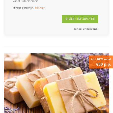
Vanaf 3 deelnemers
Minder personen?
klik hier
MEER INFORMATIE
geheel vrijblijvend
incl. BTW vanaf
€50 p.p.