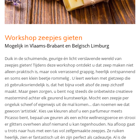
Workshop zeepjes gieten
Mogelijk in Vlaams-Brabant en Belgisch Limburg
Duik in de schuimende, geurige én licht verslavende wereld van
zeepjes gieten! Tijdens deze workshop ontdekt u dat zeep maken niet
alleen praktisch is, maar ook verrassend grappig, heerlijk ontspannend
en soms een klein beetje rommelig . U leert werken met gietzeep die
zó gebruiksvriendelijk is, dat het bijna voelt alsof de zeep zichzelf
maakt. Maar geen zorgen, u bent nog steeds de onbetwiste creatieve
mastermind achter elk geurend kunstwerkje. Mocht een zeepje per
ongeluk scheef of eigenwijs uit de mal komen… dan noemen we dat
gewoon ‘artistiek’. Kies uw kleuren alsof u een parfumeur meets
Picasso bent, bepaal uw geuren als een echte wellnessgoeroe en strooi
er glitters overheen alsof niemand u kan tegenhouden. Na afloop gaat
u trots naar huis met een tas vol zelfgemaakte zeepjes. Ze ruiken
heerlijk, zien er fantastisch uit én zijn perfect als cadeautje. Al is de