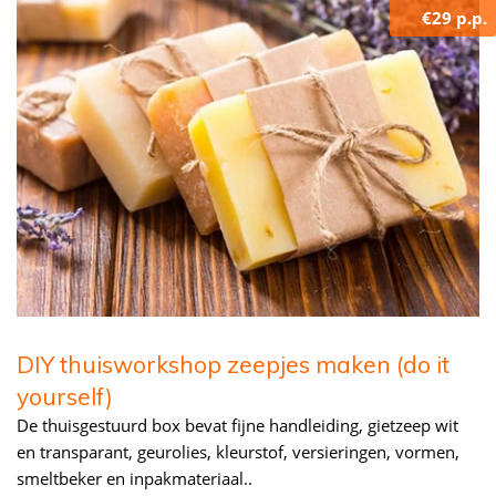
€29 p.p.
DIY thuisworkshop zeepjes maken (do it
yourself)
De thuisgestuurd box bevat fijne handleiding, gietzeep wit
en transparant, geurolies, kleurstof, versieringen, vormen,
smeltbeker en inpakmateriaal..