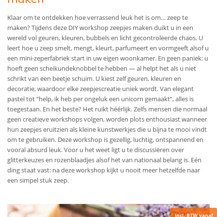
Klaar om te ontdekken hoe verrassend leuk het is om… zeep te
maken? Tijdens deze DIY workshop zeepjes maken duikt u in een
wereld vol geuren, kleuren, bubbels en licht gecontroleerde chaos. U
leert hoe u zeep smelt, mengt, kleurt, parfumeert en vormgeeft alsof u
een mini-zeperfabriek start in uw eigen woonkamer. En geen paniek: u
hoeft geen scheikundeknobbel te hebben — al helpt het als u niet
schrikt van een beetje schuim. U kiest zelf geuren, kleuren en
decoratie, waardoor elke zeepjescreatie uniek wordt. Van elegant
pastel tot “help, ik heb per ongeluk een unicorn gemaakt”, alles is
toegestaan. En het beste? Het ruikt héérlijk. Zelfs mensen die normaal
geen creatieve workshops volgen, worden plots enthousiast wanneer
hun zeepjes eruitzien als kleine kunstwerkjes die u bijna te mooi vindt
om te gebruiken. Deze workshop is gezellig, luchtig, ontspannend en
vooral absurd leuk. Voor u het weet ligt u te discussiëren over
glitterkeuzes en rozenblaadjes alsof het van nationaal belang is. Eén
ding staat vast: na deze workshop kijkt u nooit meer hetzelfde naar
een simpel stuk zeep.
incl. BTW vanaf