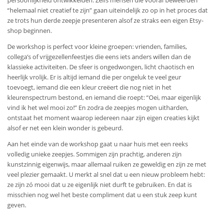
persoonlijkheid ontwikkelden. Zelfs mensen die vooraf beweerden
“helemaal niet creatief te zijn” gaan uiteindelijk zo op in het proces dat
ze trots hun derde zeepje presenteren alsof ze straks een eigen Etsy-
shop beginnen.
De workshop is perfect voor kleine groepen: vrienden, families,
collega’s of vrijgezellenfeestjes die eens iets anders willen dan de
klassieke activiteiten. De sfeer is ongedwongen, licht chaotisch en
heerlijk vrolijk. Er is altijd iemand die per ongeluk te veel geur
toevoegt, iemand die een kleur creëert die nog niet in het
kleurenspectrum bestond, en iemand die roept: “Oei, maar eigenlijk
vind ik het wel mooi zo!” En zodra de zeepjes mogen uitharden,
ontstaat het moment waarop iedereen naar zijn eigen creaties kijkt
alsof er net een klein wonder is gebeurd.
Aan het einde van de workshop gaat u naar huis met een reeks
volledig unieke zeepjes. Sommigen zijn prachtig, anderen zijn
kunstzinnig eigenwijs, maar allemaal ruiken ze geweldig en zijn ze met
veel plezier gemaakt. U merkt al snel dat u een nieuw probleem hebt:
ze zijn zó mooi dat u ze eigenlijk niet durft te gebruiken. En dat is
misschien nog wel het beste compliment dat u een stuk zeep kunt
geven.