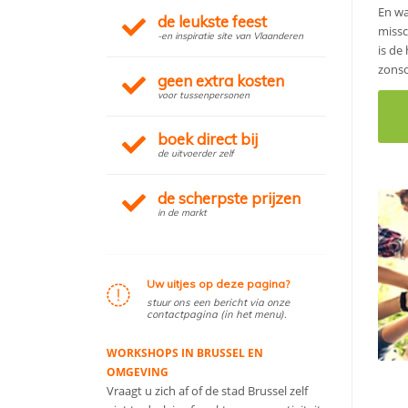
En wa
de leukste feest
missc
-en inspiratie site van Vlaanderen
is de
zonso
geen extra kosten
voor tussenpersonen
boek direct bij
de uitvoerder zelf
de scherpste prijzen
in de markt
Uw uitjes op deze pagina?
stuur ons een bericht via onze
contactpagina (in het menu).
WORKSHOPS IN BRUSSEL EN
OMGEVING
Vraagt u zich af of de stad Brussel zelf