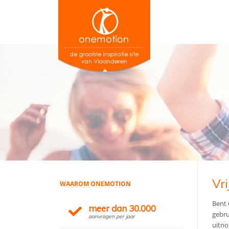
Vri
WAAROM ONEMOTION
Bent 
meer dan 30.000
gebru
aanvragen per jaar
uitno