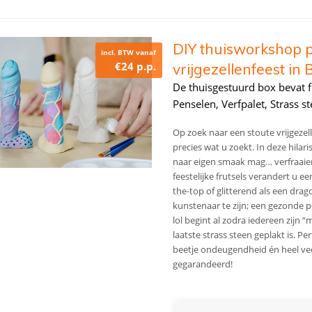
DIY thuisworkshop pi
incl. BTW vanaf
€24 p.p.
vrijgezellenfeest in 
De thuisgestuurd box bevat fij
Penselen, Verfpalet, Strass ste
Op zoek naar een stoute vrijgezel
precies wat u zoekt. In deze hilari
naar eigen smaak mag… verfraaien. 
feestelijke frutsels verandert u ee
the-top of glitterend als een dra
kunstenaar te zijn; een gezonde p
lol begint al zodra iedereen zijn
laatste strass steen geplakt is. Pe
beetje ondeugendheid én heel veel
gegarandeerd!