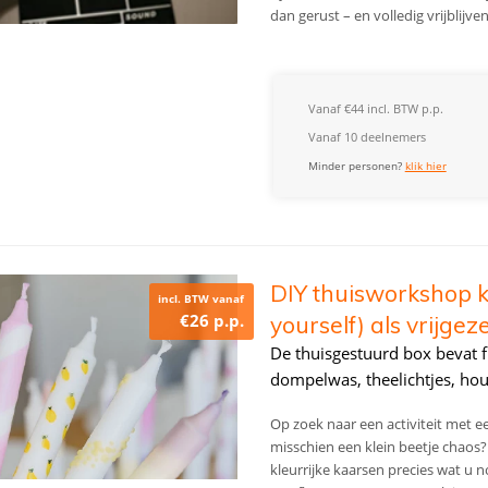
dan gerust – en volledig vrijblijv
Vanaf €44 incl. BTW p.p.
Vanaf 10 deelnemers
Minder personen?
klik hier
DIY thuisworkshop k
incl. BTW vanaf
€26 p.p.
yourself) als vrijgez
De thuisgestuurd box bevat fi
dompelwas, theelichtjes, hou
Op zoek naar een activiteit met ee
misschien een klein beetje chaos?
kleurrijke kaarsen precies wat u 