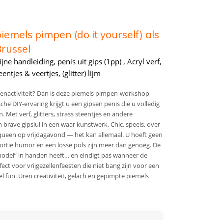
emels pimpen (do it yourself) als
Brussel
ne handleiding, penis uit gips (1pp) , Acryl verf,
entjes & veertjes, (glitter) lijm
lenactiviteit? Dan is deze piemels pimpen-workshop
sche DIY-ervaring krijgt u een gipsen penis die u volledig
Met verf, glitters, strass steentjes en andere
n brave gipslul in een waar kunstwerk. Chic, speels, over-
gqueen op vrijdagavond — het kan allemaal. U hoeft geen
ortie humor en een losse pols zijn meer dan genoeg. De
 “model” in handen heeft… en eindigt pas wanneer de
rfect voor vrijgezellenfeesten die niet bang zijn voor een
 fun. Uren creativiteit, gelach en gepimpte piemels