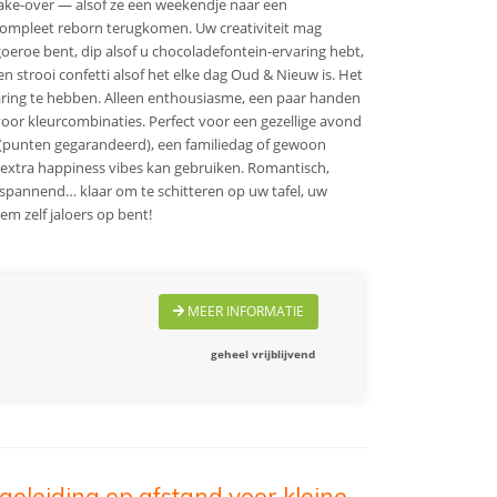
ake-over — alsof ze een weekendje naar een
compleet reborn terugkomen. Uw creativiteit mag
rgoeroe bent, dip alsof u chocoladefontein-ervaring hebt,
en strooi confetti alsof het elke dag Oud & Nieuw is. Het
aring te hebben. Alleen enthousiasme, een paar handen
voor kleurcombinaties. Perfect voor een gezellige avond
 (punten gegarandeerd), een familiedag of gewoon
extra happiness vibes kan gebruiken. Romantisch,
ntspannend… klaar om te schitteren op uw tafel, uw
em zelf jaloers op bent!
MEER INFORMATIE
geheel vrijblijvend
geleiding op afstand voor kleine