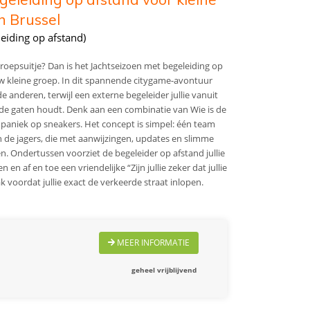
in Brussel
eiding op afstand)
oepsuitje? Dan is het Jachtseizoen met begeleiding op
 uw kleine groep. In dit spannende citygame-avontuur
anderen, terwijl een externe begeleider jullie vanuit
de gaten houdt. Denk aan een combinatie van Wie is de
 paniek op sneakers. Het concept is simpel: één team
n de jagers, die met aanwijzingen, updates en slimme
en. Ondertussen voorziet de begeleider op afstand jullie
en af en toe een vriendelijke “Zijn jullie zeker dat jullie
k voordat jullie exact de verkeerde straat inlopen.
MEER INFORMATIE
geheel vrijblijvend