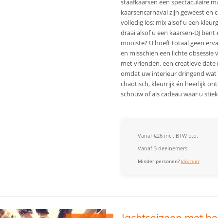
staafkaarsen een spectaculaire m
kaarsencarnaval zijn geweest en 
volledig los: mix alsof u een kleu
draai alsof u een kaarsen-DJ bent 
mooiste? U hoeft totaal geen erv
en misschien een lichte obsessie 
met vrienden, een creatieve date
omdat uw interieur dringend wat 
chaotisch, kleurrijk én heerlijk o
schouw of als cadeau waar u stiek
Vanaf €26 incl. BTW p.p.
Vanaf 3 deelnemers
Minder personen?
klik hier
Jachtseizoen met be