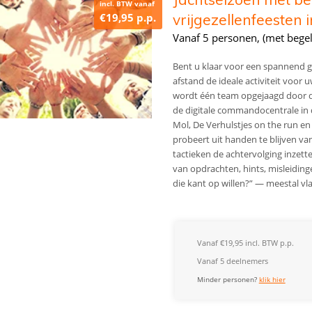
incl. BTW vanaf
€19,95 p.p.
vrijgezellenfeesten 
Vanaf 5 personen, (met begel
Bent u klaar voor een spannend gr
afstand de ideale activiteit voor
wordt één team opgejaagd door de 
de digitale commandocentrale in 
Mol, De Verhulstjes on the run en
probeert uit handen te blijven va
tactieken de achtervolging inzett
van opdrachten, hints, misleidingen 
die kant op willen?” — meestal vla
Vanaf €19,95 incl. BTW p.p.
Vanaf 5 deelnemers
Minder personen?
klik hier