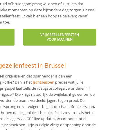
uid of bruidegom graag wil doen of juist iets dat
udieke momenten op deze bijzondere dag zorgen. Brussel
ezellenfeest. Er valt hier een hoop te beleven; vanaf
r toe.
VRIJGEZELLENFEESTEN
VOOR MANNEN
gezellenfeest in Brussel
ussel organiseren dat spannender is dan een
 koffie? Dan is het
Jachtseizoen
precies wat jullie
ngsspel laat zelfs de rustigste collega veranderen in
jgezel? Die krijgt natuurlijk de twijfelachtige eer om de
rt worden de teams verdeeld: jagers tegen prooi. De
voorsprong en vervolgens begint de chaos. Sneakers aan,
open dat je geniale schuilplek écht zo slim is als het in
en de jagers via GPS live updates, waardoor subtiel
it Jachtseizoen-uitje in België vliegt de spanning door de