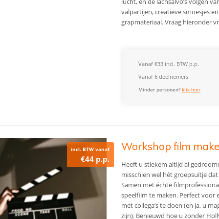
lucht, en de lachsalvo’s volgen v
valpartijen, creatieve smoesjes 
grapmateriaal. Vraag hieronder vr
Vanaf €33 incl. BTW p.p.
Vanaf 6 deelnemers
Minder personen?
klik hier
Workshop film maken 
incl. BTW vanaf
€44 p.p.
Heeft u stiekem altijd al gedroomd
misschien wel hét groepsuitje dat 
Samen met échte filmprofessional
speelfilm te maken. Perfect voor 
met collega’s te doen (en ja, u m
zijn). Benieuwd hoe u zonder Ho