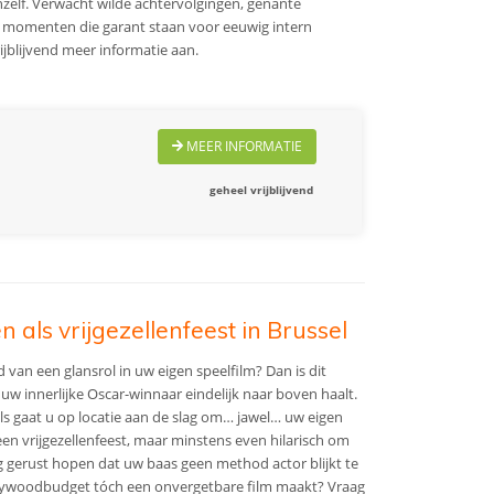
anzelf. Verwacht wilde achtervolgingen, gênante
en momenten die garant staan voor eeuwig intern
ijblijvend meer informatie aan.
MEER INFORMATIE
geheel vrijblijvend
als vrijgezellenfeest in Brussel
 van een glansrol in uw eigen speelfilm? Dan is dit
uw innerlijke Oscar-winnaar eindelijk naar boven haalt.
s gaat u op locatie aan de slag om… jawel… uw eigen
een vrijgezellenfeest, maar minstens even hilarisch om
ag gerust hopen dat uw baas geen method actor blijkt te
llywoodbudget tóch een onvergetbare film maakt? Vraag