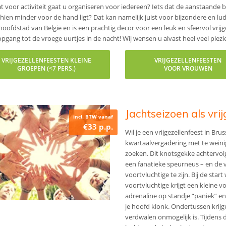
t voor activiteit gaat u organiseren voor iedereen? Iets dat de aanstaande br
hien minder voor de hand ligt? Dat kan namelijk juist voor bijzondere en l
 hoofdstad van België en is een prachtig decor voor een leuk en sfeervol vrijg
pgang tot de vroege uurtjes in de nacht! Wij wensen u alvast heel veel plezie
VRIJGEZELLENFEESTEN KLEINE
VRIJGEZELLENFEESTEN
GROEPEN (<7 PERS.)
VOOR VROUWEN
Jachtseizoen als vrij
incl. BTW vanaf
€33 p.p.
Wil je een vrijgezellenfeest in Br
kwartaalvergadering met te weinig
zoeken. Dit knotsgekke achtervolgi
een fanatieke speurneus – en de vri
voortvluchtige te zijn. Bij de sta
voortvluchtige krijgt een kleine 
adrenaline op standje “paniek” en h
je hoofd klonk. Ondertussen krijg
verdwalen onmogelijk is. Tijdens d