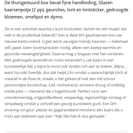
De thuisgestuurd box bevat fijne handleiding, Glazen
kaarsenpotje (2 pp), geurolies, lont en lontsticker, gedroogde
bloemen, smeltpot en dymo.
Zin in een activiteit waarbij u kunt knutselen, lachen én iets maakt dat
niet in de prullenbak belandt? Dan is deze DIY geurkaarsen-box uw
nieuwe beste vriend. U giet eerst uw eigen trendy kaarsen — helemaal
zelf, jawel. Geen toverspreuken nodig, alleen een beetje warmte en
gezonde nieuwsgierigheid. Daarna mag u losgaan met het versieren.
Met gedroogde lavendel en rozen verandert u uw kaars in een
kunstwerkje dat u bijna te mooi zult vinden om aan te steken. (Bijna…
want hij ruikt heerlijk, dus dat helpt.) En omdat u waarschijnlijk tóch al
creatief in de flow zit, maakt u het geheel af met een old school
persoonlijke boodschap. Lief, motiverend, extreem droog of volledig
inside joke — niemand die u tegenhoudt. Perfect voor een
vriendinnendag, vrijgezellenfeest, verjaardag, regenachtige zondag of
simpelweg omdat u zichzelf een geurig kunstwerk gunt. Een DIY-
ervaring vol geur, plezier en gegarandeerd minstens één kaars die u
trots aan iedereen laat zien: “Kijk! Die heb ík dus gemaakt.”