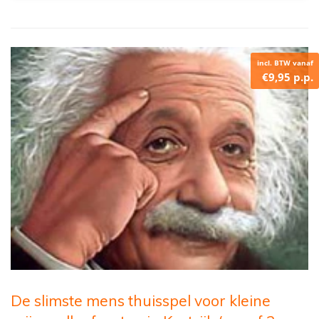
incl. BTW vanaf
€9,95 p.p.
De slimste mens thuisspel voor kleine