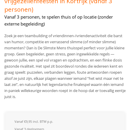
vrijgezellenfeesten in Kortrijk (vanaf 3
personen)
Vanaf 3 personen, te spelen thuis of op locatie (zonder
externe begeleiding)
Zoek je een teambuilding of vriendinnen-/vriendenactiviteit die barst
van humor, competitie en verrassend slimme (of minder slimme)
momenten? Dan is De Slimste Mens thuisspel perfect voor jullie kleine
groep. Geen begeleider, geen stress, geen ingewikkelde regels —
gewoon jullie, een spel vol vragen en opdrachten, en een flinke dosis
gezonde rivaliteit. Het spel zit boordevol rondes die iedereen kent en
graag speelt: puzzelen, verbanden leggen, foute antwoorden roepen
alsof ze juist zijn, elkaar plagen wanneer iemand “het wist maar net te
laat zei”, en natuurlijk het legendarische finalespel waarin één iemand
in paniek willekeurige woorden roept in de hoop dat er toevallig eentje
juist is.
Vanaf €9,95 incl. BTW p.p.
Vanaf 3 deelnemers