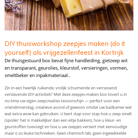
DIY thuisworkshop zeepjes maken (do it
yourself) als vrijgezellenfeest in Kortrijk
De thuisgestuurd box bevat fijne handleiding, gietzeep wit
en transparant, geurolies, kleurstof, versieringen, vormen,
smeltbeker en inpakmateriaal..
Zin in een heerlijk ruikende, vrolijk schuimende en verrassend
verslavende DIY-activiteit? Met deze zeepjes-maken box tovert u in
no-time uw eigen zeepcreaties tevoorschijn — perfect voor een
vriendinnendag, creatieve avond of gewoon omdat uw badkamer wel
wat extra wow kan gebruiken. U leert stap voor stap hoe u zeep smelt
(spoiler: het is makkelijker dan een eitje bakken), hoe u kleur- en
geurstoffen toevoegt en hoe u uw zeepjes versiert met eenvoudige
maar o zo leuke technieken. Geen chemisch lab, geen ingewikkelde