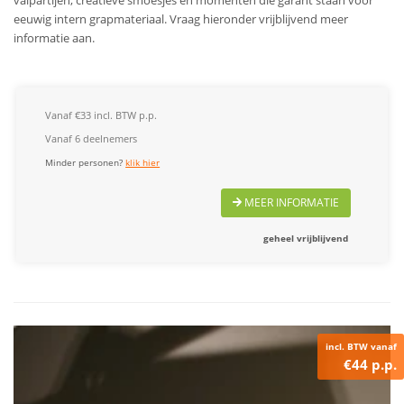
eeuwig intern grapmateriaal. Vraag hieronder vrijblijvend meer
informatie aan.
Vanaf €33 incl. BTW p.p.
Vanaf 6 deelnemers
Minder personen?
klik hier
MEER INFORMATIE
geheel vrijblijvend
incl. BTW vanaf
€44 p.p.