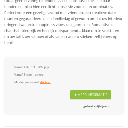
totaal geen ervaring te hebben. Alleen enthousiasme, een paar
handen en misschien een lichte obsessie voor kleurcombinaties.
Perfect voor een gezellige avond met vrienden, een creatieve date
(punten gegarandeerd), een familiedag of gewoon omdat uw interieur
dringend wat extra happiness vibes kan gebruiken. Romantisch,
chaotisch, kleurrijk én heerlijk ontspannend… klaar om te schitteren
op uw tafel, uw schouw of als cadeau waar u stiekem zelf jaloers op
bent!
Vanaf €26 incl. BTW p.p.
Vanaf 3 deelnemers
Minder personen?
klik hier
MEER INFORMATIE
geheel vrijblijvend