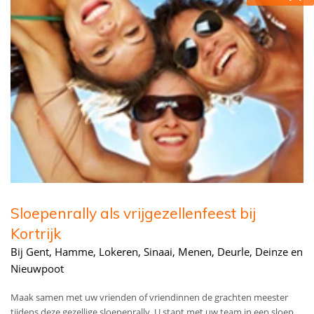
Sloepenrally als vrijgezellenfeest bij
Kortrijk
Bij Gent, Hamme, Lokeren, Sinaai, Menen, Deurle, Deinze en
Nieuwpoot
Maak samen met uw vrienden of vriendinnen de grachten meester
tijdens deze gezellige sloepenrally. U stapt met uw team in een sloep