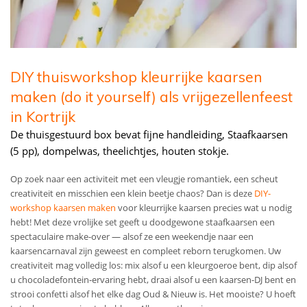
DIY thuisworkshop kleurrijke kaarsen
maken (do it yourself) als vrijgezellenfeest
in Kortrijk
De thuisgestuurd box bevat fijne handleiding, Staafkaarsen
(5 pp), dompelwas, theelichtjes, houten stokje.
Op zoek naar een activiteit met een vleugje romantiek, een scheut
creativiteit en misschien een klein beetje chaos? Dan is deze
DIY-
workshop kaarsen maken
voor kleurrijke kaarsen precies wat u nodig
hebt! Met deze vrolijke set geeft u doodgewone staafkaarsen een
spectaculaire make-over — alsof ze een weekendje naar een
kaarsencarnaval zijn geweest en compleet reborn terugkomen. Uw
creativiteit mag volledig los: mix alsof u een kleurgoeroe bent, dip alsof
u chocoladefontein-ervaring hebt, draai alsof u een kaarsen-DJ bent en
strooi confetti alsof het elke dag Oud & Nieuw is. Het mooiste? U hoeft