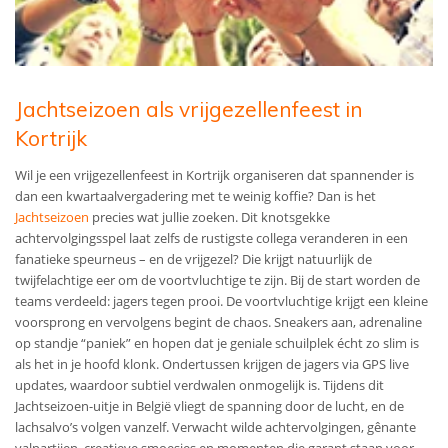
Jachtseizoen als vrijgezellenfeest in
Kortrijk
Wil je een vrijgezellenfeest in Kortrijk organiseren dat spannender is
dan een kwartaalvergadering met te weinig koffie? Dan is het
Jachtseizoen
precies wat jullie zoeken. Dit knotsgekke
achtervolgingsspel laat zelfs de rustigste collega veranderen in een
fanatieke speurneus – en de vrijgezel? Die krijgt natuurlijk de
twijfelachtige eer om de voortvluchtige te zijn. Bij de start worden de
teams verdeeld: jagers tegen prooi. De voortvluchtige krijgt een kleine
voorsprong en vervolgens begint de chaos. Sneakers aan, adrenaline
op standje “paniek” en hopen dat je geniale schuilplek écht zo slim is
als het in je hoofd klonk. Ondertussen krijgen de jagers via GPS live
updates, waardoor subtiel verdwalen onmogelijk is. Tijdens dit
Jachtseizoen-uitje in België vliegt de spanning door de lucht, en de
lachsalvo’s volgen vanzelf. Verwacht wilde achtervolgingen, gênante
valpartijen, creatieve smoesjes en momenten die garant staan voor