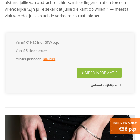
afstand jullie van opdrachten, hints, misleidingen en af en toe een
vriendelijke “Zijn jullie zeker dat jullie die kant op willen?” — meestal
vlak voordat jullie exact de verkeerde straat inlopen.
Vanaf €19,95 incl. BTW p.p.
Vanaf 5 deelnemers
Minder personen?
klik hier
MEER INFORMATIE
geheel vrijblijvend
incl. BTW vanaf
€38 p.p.