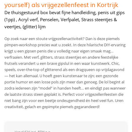
yourself) als vrijgezellenfeest in Kortrijk
De thuisgestuurd box bevat fijne handleiding, penis uit gips
(1pp) , Acryl verf, Penselen, Verfpalet, Strass steentjes &
veertjes, (glitter) lijm
Op zoek naar een stoute vrijgezellenactiviteit? Dan is deze piemels
pimpen-workshop precies wat u zoekt. In deze hilarische DIY-ervaring
krijgt u een gipsen penis die u volledig naar eigen smaak mag…
verfraaien. Met verf, glitters, strass steentjes en andere feestelijke
frutsels verandert u een brave gipslul in een waar kunstwerk. Chic,
speels, over-the-top of glitterend als een dragqueen op vrijdagavond
— het kan allemaal. U hoeft geen kunstenaar te zijn; een gezonde
portie humor en een losse pols zijn meer dan genoeg. De lol begint al
zodra iedereen zijn “model” in handen heeft… en eindigt pas wanneer
de laatste strass steen geplakt is. Perfect voor vrijgezellenfeesten die
niet bang zijn voor een beetje ondeugendheid én heel veel fun. Uren
creativiteit, gelach en gepimpte piemels gegarandeerd!
Vanaf €24 incl. BTW p.p.