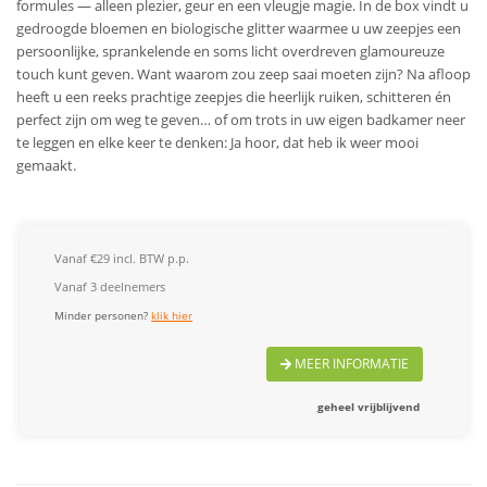
formules — alleen plezier, geur en een vleugje magie. In de box vindt u
gedroogde bloemen en biologische glitter waarmee u uw zeepjes een
persoonlijke, sprankelende en soms licht overdreven glamoureuze
touch kunt geven. Want waarom zou zeep saai moeten zijn? Na afloop
heeft u een reeks prachtige zeepjes die heerlijk ruiken, schitteren én
perfect zijn om weg te geven… of om trots in uw eigen badkamer neer
te leggen en elke keer te denken: Ja hoor, dat heb ik weer mooi
gemaakt.
Vanaf €29 incl. BTW p.p.
Vanaf 3 deelnemers
Minder personen?
klik hier
MEER INFORMATIE
geheel vrijblijvend