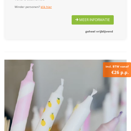
Minder personen?
klik hier
MEER INFORMATIE
geheel vrijblijvend
incl. BTW vanaf
€26 p.p.