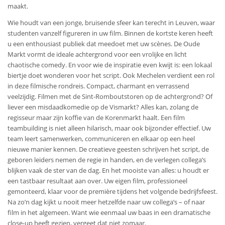
maakt.
Wie houdt van een jonge, bruisende sfeer kan terecht in Leuven, waar
studenten vanzelf figureren in uw film. Binnen de kortste keren heeft
u een enthousiast publiek dat meedoet met uw scènes. De Oude
Markt vormt de ideale achtergrond voor een vrolijke en licht
chaotische comedy. En voor wie de inspiratie even kwijt is: een lokaal
biertje doet wonderen voor het script. Ook Mechelen verdient een rol
in deze filmische rondreis. Compact, charmant en verrassend
veelzijdig. Filmen met de Sint-Romboutstoren op de achtergrond? Of
liever een misdaadkomedie op de Vismarkt? Alles kan, zolang de
regisseur maar zijn koffie van de Korenmarkt haalt. Een film
teambuilding is niet alleen hilarisch, maar ook bijzonder effectief. Uw
team leert samenwerken, communiceren en elkaar op een heel
nieuwe manier kennen. De creatieve geesten schrijven het script, de
geboren leiders nemen de regie in handen, en de verlegen collega’s
blijken vaak de ster van de dag. En het mooiste van alles: u houdt er
een tastbaar resultaat aan over. Uw eigen film, professioneel
gemonteerd, klaar voor de première tijdens het volgende bedrijfsfeest.
Na zo’n dag kijkt u nooit meer hetzelfde naar uw collega’s – of naar
film in het algemeen. Want wie eenmaal uw baas in een dramatische
close-up heeft gezien, vergeet dat niet zomaar.