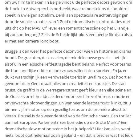
om uw film te maken. In België vindt u de perfecte decors gewoon om
de hoek. In Antwerpen bijvoorbeeld, waar u moeiteloos de hoofdrol
speelt in uw eigen actiefilm. Denk aan spectaculaire achtervolgingen
door de smalle straatjes van ’t Zuid of dramatische confrontaties met
uitzicht op het MAS. Of liever een romantische scène op het Eilandje
bij zonsondergang? Zelfs de Schelde lijkt plots een beetje filmisch als u
er met een camera rondloopt.
Brugge is dan weer het perfecte decor voor wie van historie en drama
houdt. De grachten, de kasseien, de middeleeuwse gevels – het lijkt
alsof u in een epische liefdestragedie bent beland. Perfect voor teams
die hun innerlijke ridder of jonkvrouw willen laten spreken. En ja, er
duikt waarschijnlijk een verdwaalde toerist in uw film op. Dat hoort er
gewoon bij. In Gent draait alles om creativiteit en karakter. De stad
bruist, de graffiti in de Werregarenstraat geeft kleur aan elke scène en
de Graslei vormt het ideale decor voor een film vol humor, emotie en
onverwachte plotwendingen. En wanneer de laatste “cut!” klinkt, zit u
binnen vijf minuten op een gezellig terras om de première alvast te
vieren. Brussel is dan weer de stad van de filmische chaos. Een thriller
aan het Europees Parlement? Een komedie op de Grote Markt? Een
dramatische slow-motion scène in het Jubelpark? Hier kan alles, want
niets loopt ooit helemaal zoals gepland – en dat is precies wat het leuk