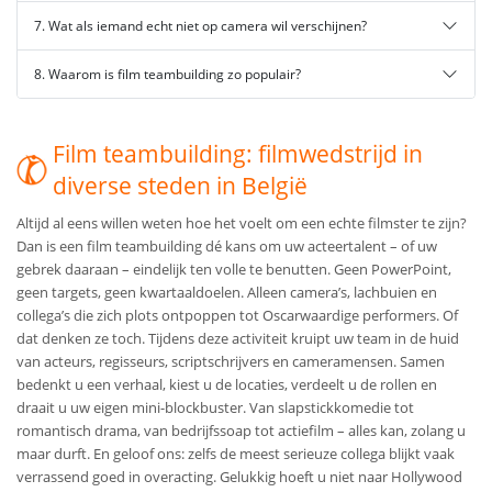
7. Wat als iemand echt niet op camera wil verschijnen?
8. Waarom is film teambuilding zo populair?
Film teambuilding: filmwedstrijd in
diverse steden in België
Altijd al eens willen weten hoe het voelt om een echte filmster te zijn?
Dan is een film teambuilding dé kans om uw acteertalent – of uw
gebrek daaraan – eindelijk ten volle te benutten. Geen PowerPoint,
geen targets, geen kwartaaldoelen. Alleen camera’s, lachbuien en
collega’s die zich plots ontpoppen tot Oscarwaardige performers. Of
dat denken ze toch. Tijdens deze activiteit kruipt uw team in de huid
van acteurs, regisseurs, scriptschrijvers en cameramensen. Samen
bedenkt u een verhaal, kiest u de locaties, verdeelt u de rollen en
draait u uw eigen mini-blockbuster. Van slapstickkomedie tot
romantisch drama, van bedrijfssoap tot actiefilm – alles kan, zolang u
maar durft. En geloof ons: zelfs de meest serieuze collega blijkt vaak
verrassend goed in overacting. Gelukkig hoeft u niet naar Hollywood