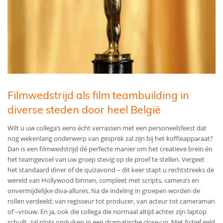
Filmwedstrijd als film teambuilding in
diverse steden door heel België
Wilt u uw collega’s eens écht verrassen met een personeelsfeest dat
nog wekenlang onderwerp van gesprek zal zijn bij het koffieapparaat?
Dan is een filmwedstrijd dé perfecte manier om het creatieve brein én
het teamgevoel van uw groep stevig op de proef te stellen. Vergeet
het standaard diner of de quizavond – dit keer stapt u rechtstreeks de
wereld van Hollywood binnen, compleet met scripts, camera’s en
onvermijdelijke diva-allures. Na de indeling in groepen worden de
rollen verdeeld: van regisseur tot producer, van acteur tot cameraman
of –vrouw. En ja, ook die collega die normaal altijd achter zijn laptop
schuilt, zal plots opduiken in een dramatische close-up. Met fictief geld