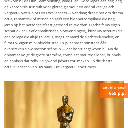
Welkom bij de Film Teambuilding, waar u en uw collega’s een dag lang
de kantoorsleur inruilt voor glitter, glamour en vooral veel gelach.
Vergeet PowerPoints en Excel-sheets — vandaag draait het om drama,
actie, romantiek of misschien zelfs een bloopercompilatie die nog
jaren op het personeelsfeest getoond zal worden.
U schrijft uw eigen
scenario (inclusief onrealistische plotwendingen), kiest uw acteurs (die
ene collega die altijd te laat is, mag uiteraard de slechterik spelen) en
filmt uw eigen mini-blockbuster. En ja, er moet minstens één
overdreven slow-motion scène in — dat hoort er gewoon bij.
Na de
opnames volgt de grote première, compleet met rode loper, bubbels
en applaus dat zelfs Hollywood jaloers zou maken. En die “beste
acteur”-speech van uw baas? Die vergeet u nooit meer.
excl. BTW vanaf
€69 p.p.