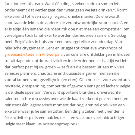
functioneert als team. Want één ding is zeker: zodra u samen iets
onderneemt dat verder gaat dan “waar gaan we iets drinken?”, komt
elke vriend tot leven op zijn eigen… unieke manier. De ene wordt
spontaan de leider, de andere “de verantwoordelijke voor snacks”, en
er is altijd één iemand die roept: “Ik doe niet mee aan competitie!”, om
vervolgens tóch fanatieker te worden dan iedereen samen. Gelukkig
heeft België alles in huis voor een onvergetelijke vriendendag. Van
hilarische citygames in Gent en Brugge tot creatieve workshops of
groepsactiviteiten in Antwerpen
, van culinaire ontdekkingen in Brussel
tot uitdagende outdooractiviteiten in de Ardennen: er is altijd wel iets
dat perfect past bij uw groep — zelfs als die bestaat uit een mix van
serieuze planners, chaotische enthousiastelingen en mensen die
vooral komen voor gezelligheid (en eten). Of u nu kiest voor avontuur,
mysterie, ontspanning, competitie of gewoon eens goed lachen: België
is de ideale speeltuin. Verwacht spontane blunders, onverwachte
talenten, lichte discussies over wie de kaart verkeerd gelezen heeft en
minstens één legendarisch moment dat nog jaren zal opduiken aan
elke tafel waar jullie samen zitten. Één ding is zeker: met vrienden is
élke activiteit plots een pak leuker — en vaak ook veel luidruchtiger.
België staat klaar. Uw vriendengroep ook?