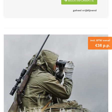
MEER INFORMATIE
geheel vrijblijvend
incl. BTW vanaf
€38 p.p.