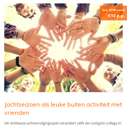
incl. BTW vanaf
€33 p.p.
Jachtseizoen als leuke buiten activiteit met
vrienden
Dit doldwaze achtervolgingsspel verandert zelfs de rustigste collega in