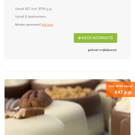
Vanaf €67 incl. BTW p.p.
Vanaf 8 deelnemers
Minder personen?
klik hier
MEER INFORMATIE
geheel vrijblijvend
incl. BTW vanaf
€47 p.p.