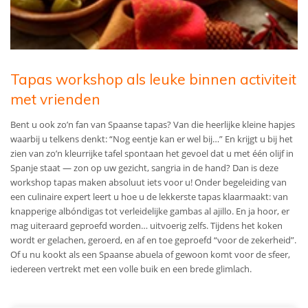
Tapas workshop als leuke binnen activiteit
met vrienden
Bent u ook zo’n fan van Spaanse tapas? Van die heerlijke kleine hapjes
waarbij u telkens denkt: “Nog eentje kan er wel bij…” En krijgt u bij het
zien van zo’n kleurrijke tafel spontaan het gevoel dat u met één olijf in
Spanje staat — zon op uw gezicht, sangria in de hand? Dan is deze
workshop tapas maken absoluut iets voor u! Onder begeleiding van
een culinaire expert leert u hoe u de lekkerste tapas klaarmaakt: van
knapperige albóndigas tot verleidelijke gambas al ajillo. En ja hoor, er
mag uiteraard geproefd worden… uitvoerig zelfs. Tijdens het koken
wordt er gelachen, geroerd, en af en toe geproefd “voor de zekerheid”.
Of u nu kookt als een Spaanse abuela of gewoon komt voor de sfeer,
iedereen vertrekt met een volle buik en een brede glimlach.