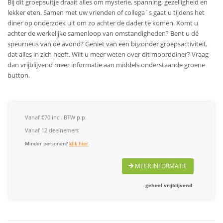
Bij dit groepsuitje draait alles om mysterie, spanning, gezelligheid en
lekker eten. Samen met uw vrienden of collega´s gaat u tijdens het
diner op onderzoek uit om zo achter de dader te komen. Komt u
achter de werkelijke samenloop van omstandigheden? Bent u dé
speurneus van de avond? Geniet van een bijzonder groepsactiviteit,
dat alles in zich heeft.
Wilt u meer weten over dit moorddiner? Vraag
dan vrijblijvend meer informatie aan middels onderstaande groene
button.
Vanaf €70 incl. BTW p.p.
Vanaf 12 deelnemers
Minder personen?
klik hier
MEER INFORMATIE
geheel vrijblijvend