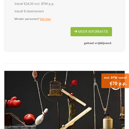
Vanaf €24,50 incl. BTW p.p.
Vanaf 8 deelnemers
Minder personen?
klik hier
MEER INFORMATIE
geheel vrijblijvend
incl. BTW vanaf
€70 p.p.