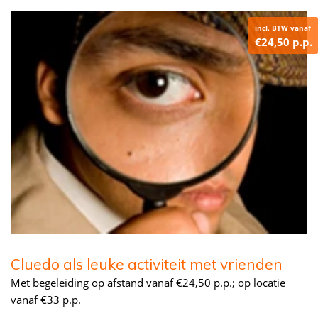
incl. BTW vanaf
€24,50 p.p.
Cluedo als leuke activiteit met vrienden
Met begeleiding op afstand vanaf €24,50 p.p.; op locatie
vanaf €33 p.p.