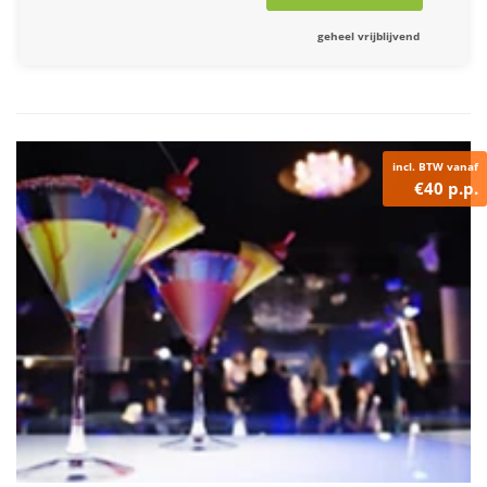
geheel vrijblijvend
incl. BTW vanaf
€40 p.p.