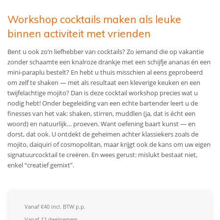
Workshop cocktails maken als leuke
binnen activiteit met vrienden
Bent u ook zo’n liefhebber van cocktails? Zo iemand die op vakantie
zonder schaamte een knalroze drankje met een schijfje ananas én een
mini-paraplu bestelt? En hebt u thuis misschien al eens geprobeerd
om zelf te shaken — met als resultaat een kleverige keuken en een
twijfelachtige mojito? Dan is deze cocktail workshop precies wat u
nodig hebt! Onder begeleiding van een echte bartender leert u de
finesses van het vak: shaken, stirren, muddlen (ja, dat is écht een
woord) en natuurlijk… proeven. Want oefening baart kunst — en
dorst, dat ook. U ontdekt de geheimen achter klassiekers zoals de
mojito, daiquiri of cosmopolitan, maar krijgt ook de kans om uw eigen
signatuurcocktail te creëren. En wees gerust: mislukt bestaat niet,
enkel “creatief gemixt”.
Vanaf €40 incl. BTW p.p.
Vanaf 12 deelnemers