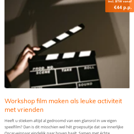
incl. BTW vanaf
€44 p.p.
Workshop film maken als leuke activiteit
met vrienden
Heeft u stiekem altijd al gedroomd van een glansrol in uw eigen
speelfilm? Dan is dit misschien wel hét groepsuitje dat uw innerlijke
Oscar-winnaar eindelijk naar boven haalt. Samen met échte