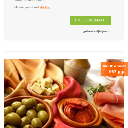
Minder personen?
klik hier
MEER INFORMATIE
geheel vrijblijvend
incl. BTW vanaf
€67 p.p.