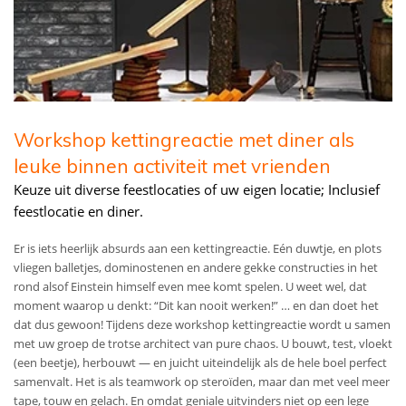
Workshop kettingreactie met diner als
leuke binnen activiteit met vrienden
Keuze uit diverse feestlocaties of uw eigen locatie; Inclusief
feestlocatie en diner.
Er is iets heerlijk absurds aan een kettingreactie. Eén duwtje, en plots
vliegen balletjes, dominostenen en andere gekke constructies in het
rond alsof Einstein himself even mee komt spelen. U weet wel, dat
moment waarop u denkt: “Dit kan nooit werken!” … en dan doet het
dat dus gewoon! Tijdens deze workshop kettingreactie wordt u samen
met uw groep de trotse architect van pure chaos. U bouwt, test, vloekt
(een beetje), herbouwt — en juicht uiteindelijk als de hele boel perfect
samenvalt. Het is als teamwork op steroïden, maar dan met veel meer
tape, touw en gelach. En omdat geniale uitvinders niet op een lege