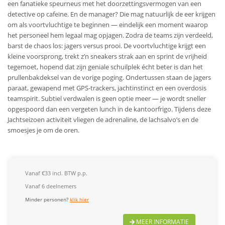
een fanatieke speurneus met het doorzettingsvermogen van een
detective op cafeïne. En de manager? Die mag natuurlijk de eer krijgen
om als voortvluchtige te beginnen — eindelijk een moment waarop
het personeel hem legaal mag opjagen. Zodra de teams zijn verdeeld,
barst de chaos los: jagers versus prooi. De voortvluchtige krijgt een
kleine voorsprong, trekt z’n sneakers strak aan en sprint de vrijheid
tegemoet, hopend dat zijn geniale schuilplek écht beter is dan het
prullenbakdeksel van de vorige poging. Ondertussen staan de jagers
paraat, gewapend met GPS-trackers, jachtinstinct en een overdosis
teamspirit. Subtiel verdwalen is geen optie meer — je wordt sneller
opgespoord dan een vergeten lunch in de kantoorfrigo. Tijdens deze
Jachtseizoen activiteit vliegen de adrenaline, de lachsalvo’s en de
smoesjes je om de oren.
Vanaf €33 incl. BTW p.p.
Vanaf 6 deelnemers
Minder personen?
klik hier
MEER INFORMATIE