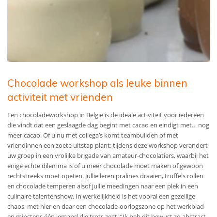
Chocolade workshop als leuke binnen
activiteit met vrienden
Een chocoladeworkshop in België is de ideale activiteit voor iedereen
die vindt dat een geslaagde dag begint met cacao en eindigt met… nog
meer cacao. Of u nu met collega’s komt teambuilden of met
vriendinnen een zoete uitstap plant: tijdens deze workshop verandert
uw groep in een vrolijke brigade van amateur-chocolatiers, waarbij het
enige echte dilemma is of u meer chocolade moet maken of gewoon
rechtstreeks moet opeten. Jullie leren pralines draaien, truffels rollen
en chocolade temperen alsof jullie meedingen naar een plek in een
culinaire talentenshow. In werkelijkheid is het vooral een gezellige
chaos, met hier en daar een chocolade-oorlogszone op het werkblad
en minstens één iemand die trots zegt: “Ik heb dit bewust zo abstract