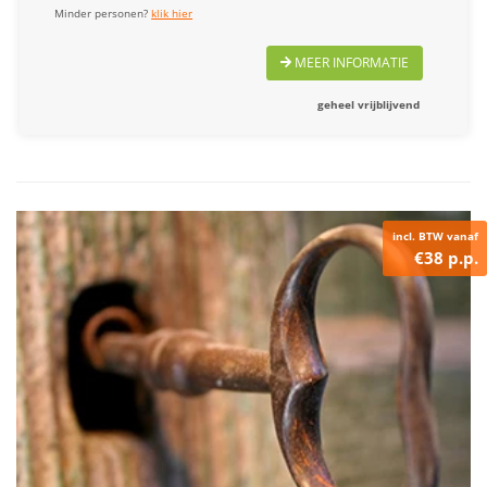
Minder personen?
klik hier
MEER INFORMATIE
geheel vrijblijvend
incl. BTW vanaf
€38 p.p.