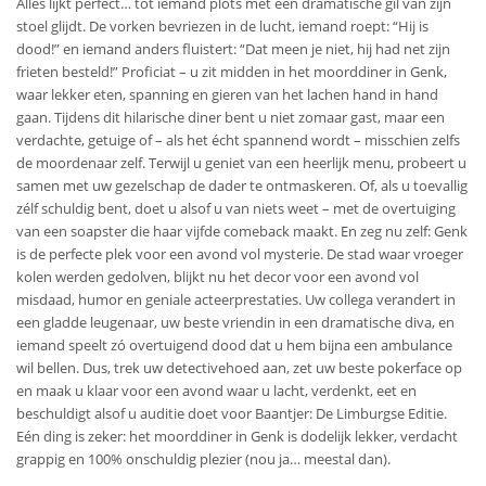
Alles lijkt perfect… tot iemand plots met een dramatische gil van zijn
stoel glijdt. De vorken bevriezen in de lucht, iemand roept: “Hij is
dood!” en iemand anders fluistert: “Dat meen je niet, hij had net zijn
frieten besteld!” Proficiat – u zit midden in het moorddiner in Genk,
waar lekker eten, spanning en gieren van het lachen hand in hand
gaan. Tijdens dit hilarische diner bent u niet zomaar gast, maar een
verdachte, getuige of – als het écht spannend wordt – misschien zelfs
de moordenaar zelf. Terwijl u geniet van een heerlijk menu, probeert u
samen met uw gezelschap de dader te ontmaskeren. Of, als u toevallig
zélf schuldig bent, doet u alsof u van niets weet – met de overtuiging
van een soapster die haar vijfde comeback maakt. En zeg nu zelf: Genk
is de perfecte plek voor een avond vol mysterie. De stad waar vroeger
kolen werden gedolven, blijkt nu het decor voor een avond vol
misdaad, humor en geniale acteerprestaties. Uw collega verandert in
een gladde leugenaar, uw beste vriendin in een dramatische diva, en
iemand speelt zó overtuigend dood dat u hem bijna een ambulance
wil bellen. Dus, trek uw detectivehoed aan, zet uw beste pokerface op
en maak u klaar voor een avond waar u lacht, verdenkt, eet en
beschuldigt alsof u auditie doet voor Baantjer: De Limburgse Editie.
Eén ding is zeker: het moorddiner in Genk is dodelijk lekker, verdacht
grappig en 100% onschuldig plezier (nou ja… meestal dan).