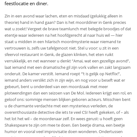
feestlocatie en diner.
Zin in een avond waar lachen, eten en misdaad (gelukkig alleen in
theorie) hand in hand gaan? Dan is het moorddiner in Genk precies
wat u zoekt! Vergeet de brave teamlunch met belegde broodjes of dat
etentje waar iedereen na het hoofdgerecht al naar huis wil — hier
staat u midden in een hilarisch moordmysterie waar niemand te
vertrouwen is, zelfs uw tafelgenoot niet. Stel u voor: u zit in een
sfeervol restaurant in Genk, de glazen klinken, het eten ruikt
verrukkelijk, en net wanneer u denkt “Amai, wat een gezellige avond”,
laat iemand met een dramatische gil zijn vork vallen en zakt langzaam
onderuit. De kamer verstilt. Iemand roept “’t is gelijk op Netflix!”,
iemand anders verslikt zich in zijn wijn, en nog voor u beseft wat er
gebeurt, bent u onderdeel van een moordzaak met meer
plotwendingen dan een seizoen van De Mol. Iedereen krijgt een rol, en
geloof ons: sommige mensen blijken geboren acteurs. Misschien bent
u de charmante verdachte met een mysterieus verleden, de
overenthousiaste detective die iets te veel CSI heeft gekeken, of – als
het lot het wil – de moordenaar zelf. En wees gerust: u hoeft geen
Shakespeare te zijn om mee te doen. Een beetje drama, een beetje
humor en vooral veel improvisatie doen wonderen. Ondertussen