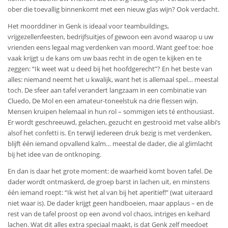
ober die toevallig binnenkomt met een nieuw glas wijn? Ook verdacht.
Het moorddiner in Genk is ideaal voor teambuildings,
vrijgezellenfeesten, bedrijfsuitjes of gewoon een avond waarop u uw
vrienden eens legaal mag verdenken van moord. Want geef toe: hoe
vaak krijgt u de kans om uw baas recht in de ogen te kijken en te
zeggen: “Ik weet wat u deed bij het hoofdgerecht”? En het beste van
alles: niemand neemt het u kwalijk, want het is allemaal spel… meestal
toch. De sfeer aan tafel verandert langzaam in een combinatie van
Cluedo, De Mol en een amateur-toneelstuk na drie flessen wijn.
Mensen kruipen helemaal in hun rol – sommigen iets té enthousiast.
Er wordt geschreeuwd, gelachen, gezucht en gestrooid met valse alibi’s
alsof het confetti is. En terwijl iedereen druk bezig is met verdenken,
blijft één iemand opvallend kalm… meestal de dader, die al glimlacht
bij het idee van de ontknoping.
En dan is daar het grote moment: de waarheid komt boven tafel. De
dader wordt ontmaskerd, de groep barst in lachen uit, en minstens
één iemand roept: “Ik wist het al van bij het aperitief!” (wat uiteraard
niet waar is). De dader krijgt geen handboeien, maar applaus – en de
rest van de tafel proost op een avond vol chaos, intriges en keihard
lachen. Wat dit alles extra speciaal maakt, is dat Genk zelf meedoet