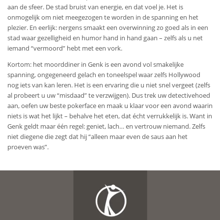
aan de sfeer. De stad bruist van energie, en dat voel je. Het is
onmogelijk om niet meegezogen te worden in de spanning en het
plezier. En eerlijk: nergens smaakt een overwinning zo goed als in een
stad waar gezelligheid en humor hand in hand gaan – zelfs als u net
iemand “vermoord” hebt met een vork.
Kortom: het moorddiner in Genk is een avond vol smakelijke
spanning, ongegeneerd gelach en toneelspel waar zelfs Hollywood
nog iets van kan leren. Het is een ervaring die u niet snel vergeet (zelfs
al probeert u uw “misdaad” te verzwijgen). Dus trek uw detectivehoed
aan, oefen uw beste pokerface en maak u klaar voor een avond waarin
niets is wat het lijkt – behalve het eten, dat écht verrukkelijk is. Want in
Genk geldt maar één regel: geniet, lach… en vertrouw niemand. Zelfs
niet diegene die zegt dat hij “alleen maar even de saus aan het
proeven was”.