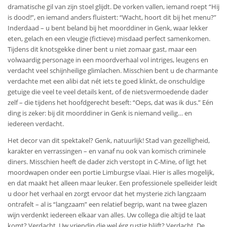
dramatische gil van zijn stoel glijdt. De vorken vallen, iemand roept “Hij
is dood!”, en iemand anders fluistert: “Wacht, hoort dit bij het menu?”
Inderdaad – u bent beland bij het moorddiner in Genk, waar lekker
eten, gelach en een vleugje (fictieve) misdaad perfect samenkomen.
Tijdens dit knotsgekke diner bent u niet zomaar gast, maar een
volwaardig personage in een moordverhaal vol intriges, leugens en
verdacht veel schijnheilige glimlachen. Misschien bent u de charmante
verdachte met een alibi dat nét iets te goed klinkt, de onschuldige
getuige die veel te veel details kent, of de nietsvermoedende dader
zelf – die tijdens het hoofdgerecht beseft: “Oeps, dat was ik dus.” Eén
ding is zeker: bij dit moorddiner in Genk is niemand veilig… en
iedereen verdacht.
Het decor van dit spektakel? Genk, natuurlijk! Stad van gezelligheid,
karakter en verrassingen – en vanaf nu ook van komisch criminele
diners. Misschien heeft de dader zich verstopt in C-Mine, of ligt het
moordwapen onder een portie Limburgse vlaai. Hier is alles mogelijk,
en dat maakt het alleen maar leuker. Een professionele spelleider leidt
u door het verhaal en zorgt ervoor dat het mysterie zich langzaam
ontrafelt – al is “langzaam” een relatief begrip, want na twee glazen
wijn verdenkt iedereen elkaar van alles. Uw collega die altijd te laat
komt? Verdacht. Uw vriendin die wel érg rustig blijft? Verdacht. De