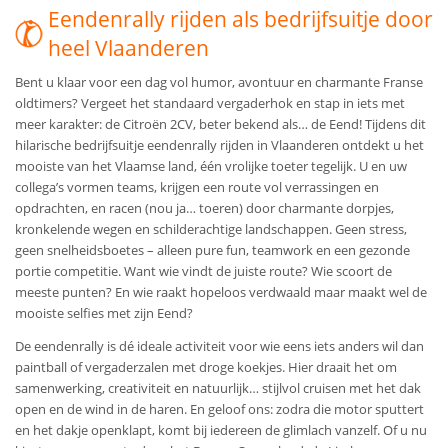
Eendenrally rijden als bedrijfsuitje door
heel Vlaanderen
Bent u klaar voor een dag vol humor, avontuur en charmante Franse
oldtimers? Vergeet het standaard vergaderhok en stap in iets met
meer karakter: de Citroën 2CV, beter bekend als… de Eend! Tijdens dit
hilarische bedrijfsuitje eendenrally rijden in Vlaanderen ontdekt u het
mooiste van het Vlaamse land, één vrolijke toeter tegelijk. U en uw
collega’s vormen teams, krijgen een route vol verrassingen en
opdrachten, en racen (nou ja… toeren) door charmante dorpjes,
kronkelende wegen en schilderachtige landschappen. Geen stress,
geen snelheidsboetes – alleen pure fun, teamwork en een gezonde
portie competitie. Want wie vindt de juiste route? Wie scoort de
meeste punten? En wie raakt hopeloos verdwaald maar maakt wel de
mooiste selfies met zijn Eend?
De eendenrally is dé ideale activiteit voor wie eens iets anders wil dan
paintball of vergaderzalen met droge koekjes. Hier draait het om
samenwerking, creativiteit en natuurlijk… stijlvol cruisen met het dak
open en de wind in de haren. En geloof ons: zodra die motor sputtert
en het dakje openklapt, komt bij iedereen de glimlach vanzelf. Of u nu