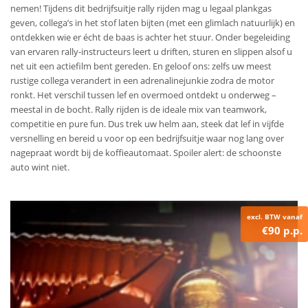
nemen! Tijdens dit bedrijfsuitje rally rijden mag u legaal plankgas
geven, collega’s in het stof laten bijten (met een glimlach natuurlijk) en
ontdekken wie er écht de baas is achter het stuur. Onder begeleiding
van ervaren rally-instructeurs leert u driften, sturen en slippen alsof u
net uit een actiefilm bent gereden. En geloof ons: zelfs uw meest
rustige collega verandert in een adrenalinejunkie zodra de motor
ronkt. Het verschil tussen lef en overmoed ontdekt u onderweg –
meestal in de bocht. Rally rijden is de ideale mix van teamwork,
competitie en pure fun. Dus trek uw helm aan, steek dat lef in vijfde
versnelling en bereid u voor op een bedrijfsuitje waar nog lang over
nagepraat wordt bij de koffieautomaat. Spoiler alert: de schoonste
auto wint niet.
excl. BTW vanaf
€90 p.p.