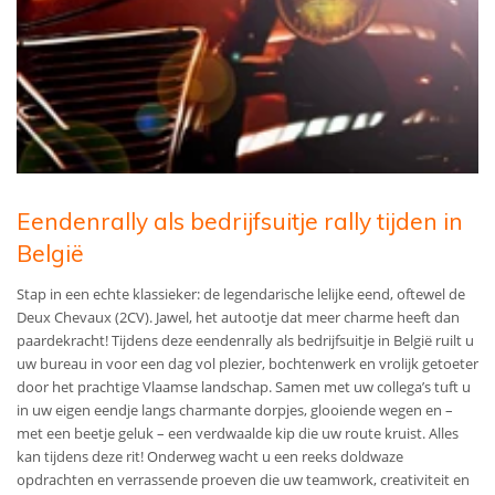
Eendenrally als bedrijfsuitje rally tijden in
België
Stap in een echte klassieker: de legendarische lelijke eend, oftewel de
Deux Chevaux (2CV). Jawel, het autootje dat meer charme heeft dan
paardekracht! Tijdens deze eendenrally als bedrijfsuitje in België ruilt u
uw bureau in voor een dag vol plezier, bochtenwerk en vrolijk getoeter
door het prachtige Vlaamse landschap. Samen met uw collega’s tuft u
in uw eigen eendje langs charmante dorpjes, glooiende wegen en –
met een beetje geluk – een verdwaalde kip die uw route kruist. Alles
kan tijdens deze rit! Onderweg wacht u een reeks doldwaze
opdrachten en verrassende proeven die uw teamwork, creativiteit en