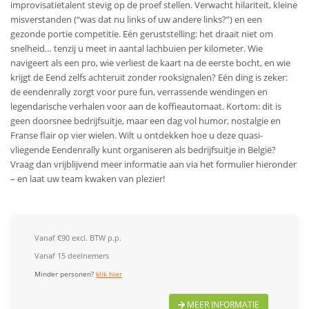
improvisatietalent stevig op de proef stellen. Verwacht hilariteit, kleine
misverstanden (“was dat nu links of uw andere links?”) en een
gezonde portie competitie. Eén geruststelling: het draait niet om
snelheid… tenzij u meet in aantal lachbuien per kilometer. Wie
navigeert als een pro, wie verliest de kaart na de eerste bocht, en wie
krijgt de Eend zelfs achteruit zonder rooksignalen? Eén ding is zeker:
de eendenrally zorgt voor pure fun, verrassende wendingen en
legendarische verhalen voor aan de koffieautomaat. Kortom: dit is
geen doorsnee bedrijfsuitje, maar een dag vol humor, nostalgie en
Franse flair op vier wielen. Wilt u ontdekken hoe u deze quasi-
vliegende Eendenrally kunt organiseren als bedrijfsuitje in België?
Vraag dan vrijblijvend meer informatie aan via het formulier hieronder
– en laat uw team kwaken van plezier!
Vanaf €90 excl. BTW p.p.
Vanaf 15 deelnemers
Minder personen?
klik hier
MEER INFORMATIE