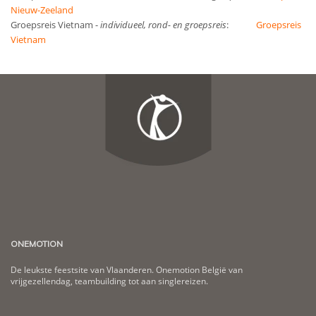
Nieuw-Zeeland
Groepsreis Vietnam
-
individueel, rond- en groepsreis
:
Groepsreis
Vietnam
ONEMOTION
De leukste feestsite van Vlaanderen. Onemotion België van
vrijgezellendag, teambuilding tot aan singlereizen.