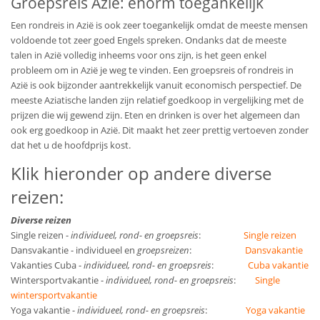
Groepsreis Azië: enorm toegankelijk
Een rondreis in Azië is ook zeer toegankelijk omdat de meeste mensen
voldoende tot zeer goed Engels spreken. Ondanks dat de meeste
talen in Azië volledig inheems voor ons zijn, is het geen enkel
probleem om in Azië je weg te vinden. Een groepsreis of rondreis in
Azië is ook bijzonder aantrekkelijk vanuit economisch perspectief. De
meeste Aziatische landen zijn relatief goedkoop in vergelijking met de
prijzen die wij gewend zijn. Eten en drinken is over het algemeen dan
ook erg goedkoop in Azië. Dit maakt het zeer prettig vertoeven zonder
dat het u de hoofdprijs kost.
Klik hieronder op andere diverse
reizen:
Diverse reizen
Single reizen -
individueel, rond- en groepsreis
:
Single reizen
Dansvakantie - individueel en
groepsreizen
:
Dansvakantie
Vakanties Cuba -
individueel, rond- en groepsreis
:
Cuba vakantie
Wintersportvakantie -
individueel, rond- en groepsreis
:
Single
wintersportvakantie
Yoga vakantie -
individueel, rond- en groepsreis
:
Yoga vakantie